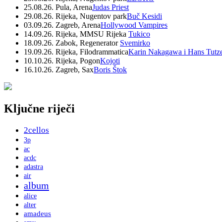
25.08.26. Pula, Arena
Judas Priest
29.08.26. Rijeka, Nugentov park
Buč Kesidi
03.09.26. Zagreb, Arena
Hollywood Vampires
14.09.26. Rijeka, MMSU Rijeka
Tukico
18.09.26. Zabok, Regenerator
Svemirko
19.09.26. Rijeka, Filodrammatica
Karin Nakagawa i Hans Tutz
10.10.26. Rijeka, Pogon
Kojoti
16.10.26. Zagreb, Sax
Boris Štok
Ključne riječi
2cellos
3p
ac
acdc
adastra
air
album
alice
alter
amadeus