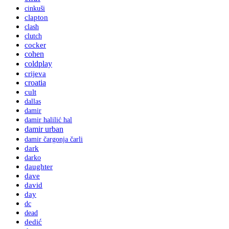
cinkuši
clapton
clash
clutch
cocker
cohen
coldplay
crijeva
croatia
cult
dallas
damir
damir halilić hal
damir urban
damir čargonja čarli
dark
darko
daughter
dave
david
day
dc
dead
dedić