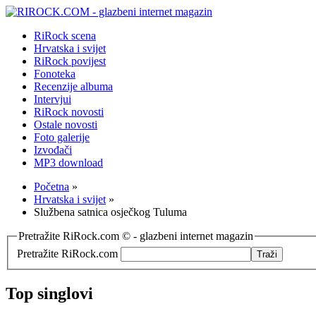
RiRock scena
Hrvatska i svijet
RiRock povijest
Fonoteka
Recenzije albuma
Intervjui
RiRock novosti
Ostale novosti
Foto galerije
Izvođači
MP3 download
Početna
»
Hrvatska i svijet
»
Službena satnica osječkog Tuluma
Pretražite RiRock.com © - glazbeni internet magazin
Pretražite RiRock.com
Top singlovi