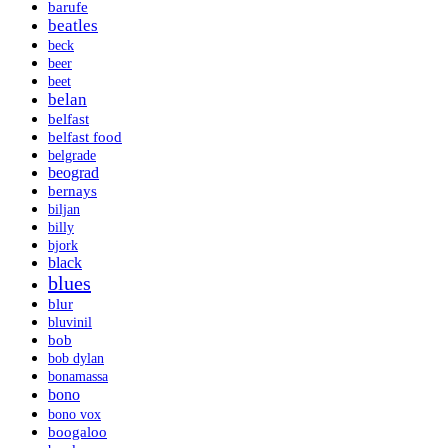
barufe
beatles
beck
beer
beet
belan
belfast
belfast food
belgrade
beograd
bernays
biljan
billy
bjork
black
blues
blur
bluvinil
bob
bob dylan
bonamassa
bono
bono vox
boogaloo